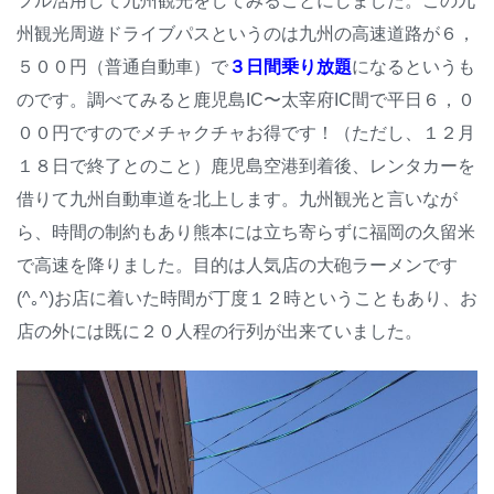
フル活用して九州観光をしてみることにしました。この九
州観光周遊ドライブパスというのは九州の高速道路が６，
５００円（普通自動車）で
３日間乗り放題
になるというも
のです。調べてみると鹿児島IC〜太宰府IC間で平日６，０
００円ですのでメチャクチャお得です！（ただし、１２月
１８日で終了とのこと）鹿児島空港到着後、レンタカーを
借りて九州自動車道を北上します。九州観光と言いなが
ら、時間の制約もあり熊本には立ち寄らずに福岡の久留米
で高速を降りました。目的は人気店の大砲ラーメンです
(^｡^)お店に着いた時間が丁度１２時ということもあり、お
店の外には既に２０人程の行列が出来ていました。