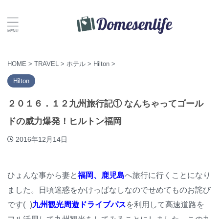
HOME
>
TRAVEL
>
ホテル
>
Hilton
>
Hilton
２０１６．１２九州旅行記① なんちゃってゴール
ドの威力爆発！ヒルトン福岡
2016年12月14日
ひょんな事から妻と
福岡、鹿児島
へ旅行に行くことになり
ました。日頃迷惑をかけっぱなしなのでせめてものお詫び
です(
_
)
九州観光周遊ドライブパス
を利用して高速道路を