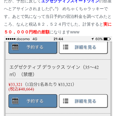
たが、予想に反して
エグゼクティブスイートツイン
の部屋
へとアサインされました(^｡^) めちゃくちゃラッキーで
す。あとで気になって当日予約の宿泊料金を調べてみたと
ころ、なんと税込８２，５２４円でした。計算すると
実に
５０，０００円程の差額
になりますwww